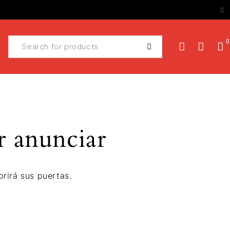
0
r anunciar
rirá sus puertas.