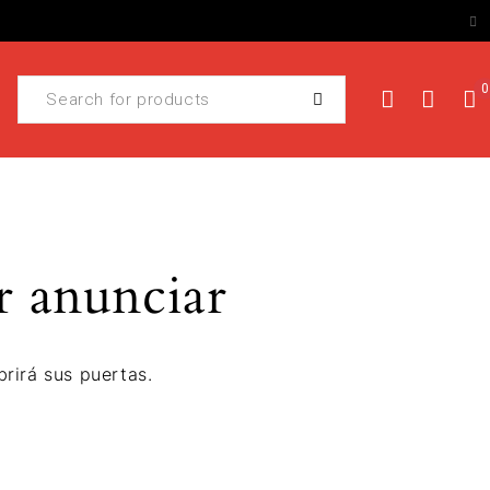
0
r anunciar
rirá sus puertas.