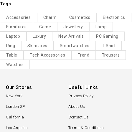
Tags
Accessories
Charm
Cosmetics
Electronics
Furnitures
Game
Jewellery
Lamp
Laptop
Luxury
New Arrivals
PC Gaming
Ring
Skincares
Smartwatches
T-Shirt
Table
Tech Accessories
Trend
Trousers
Watches
Our Stores
Useful Links
New York
Privacy Policy
London SF
About Us
California
Contact Us
Los Angeles
Terms & Conditions