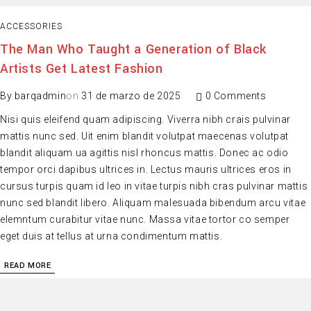
ACCESSORIES
The Man Who Taught a Generation of Black
Artists Get Latest Fashion
By
barqadmin
on
31 de marzo de 2025
0 Comments
Nisi quis eleifend quam adipiscing. Viverra nibh crais pulvinar
mattis nunc sed. Uit enim blandit volutpat maecenas volutpat
blandit aliquam ua agittis nisl rhoncus mattis. Donec ac odio
tempor orci dapibus ultrices in. Lectus mauris ultrices eros in
cursus turpis quam id leo in vitae turpis nibh cras pulvinar mattis
nunc sed blandit libero. Aliquam malesuada bibendum arcu vitae
elemntum curabitur vitae nunc. Massa vitae tortor co semper
eget duis at tellus at urna condimentum mattis.
READ MORE