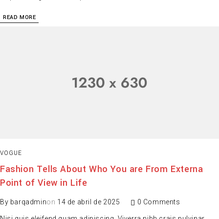
READ MORE
VOGUE
Fashion Tells About Who You are From Externa
Point of View in Life
By
barqadmin
on
14 de abril de 2025
0 Comments
Nisi quis eleifend quam adipiscing. Viverra nibh crais pulvinar