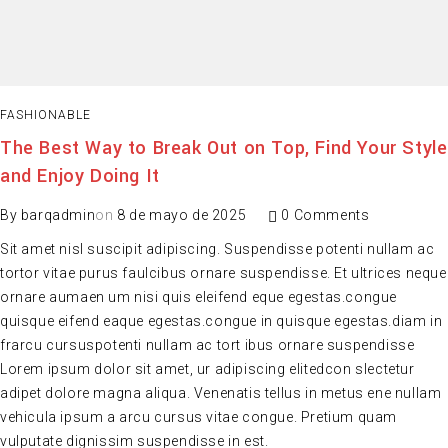
FASHIONABLE
The Best Way to Break Out on Top, Find Your Style
and Enjoy Doing It
By
barqadmin
on
8 de mayo de 2025
0 Comments
Sit amet nisl suscipit adipiscing. Suspendisse potenti nullam ac
tortor vitae purus faulcibus ornare suspendisse. Et ultrices neque
ornare aumaen um nisi quis eleifend eque egestas.congue
quisque eifend eaque egestas.congue in quisque egestas.diam in
frarcu cursuspotenti nullam ac tort ibus ornare suspendisse
Lorem ipsum dolor sit amet, ur adipiscing elitedcon slectetur
adipet dolore magna aliqua. Venenatis tellus in metus ene nullam
vehicula ipsum a arcu cursus vitae congue. Pretium quam
vulputate dignissim suspendisse in est.