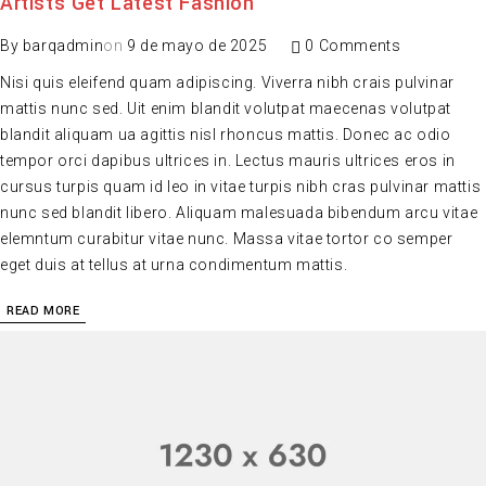
Artists Get Latest Fashion
By
barqadmin
on
9 de mayo de 2025
0 Comments
Nisi quis eleifend quam adipiscing. Viverra nibh crais pulvinar
mattis nunc sed. Uit enim blandit volutpat maecenas volutpat
blandit aliquam ua agittis nisl rhoncus mattis. Donec ac odio
tempor orci dapibus ultrices in. Lectus mauris ultrices eros in
cursus turpis quam id leo in vitae turpis nibh cras pulvinar mattis
nunc sed blandit libero. Aliquam malesuada bibendum arcu vitae
elemntum curabitur vitae nunc. Massa vitae tortor co semper
eget duis at tellus at urna condimentum mattis.
READ MORE